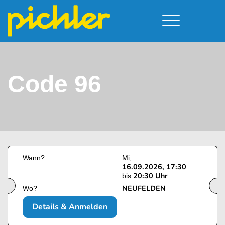
Führerschein & Kurstermine
Deine Vorteile
Moped
Team
Code 96
Kursorte
A - Scheine + Code 111
Service
B - Scheine
Neufelden
Prüfungstermine
BE - Schein + Code 96
Walding
Downloads
C - Schein
Aigen-Schlägl
Kontakt
F - Schein
Wann?
Mi
16.09.2026, 17:30
20:30 Uhr
bis
NEUFELDEN
Wo?
Details & Anmelden