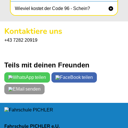
Wieviel kostet der Code 96 - Schein?

Die komplette Code 96 - Ausbildung mit
Theoriekurs + 4 gesetzlichen Fahrstunden
Kontaktiere uns
nur 595,-
bekommst du um
Lernunterlagen + behördliche Kosten sind nicht
+43 7282 20919
inkludiert.
Teils mit deinen Freunden
teilen
teilen
senden
Fahrschule PICHLER e.U.