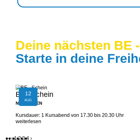
Deine nächsten BE -
Starte in deine Freih
12
BE - Schein
AUG
NEUFELDEN
Kursdauer: 1 Kursabend von 17.30 bis 20.30 Uhr
weiterlesen
‹
1
2
3
4
›