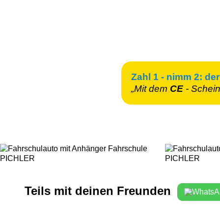
Zahl 1 - nimm 2: der
„Mit dem
CE
- Schei
Teils mit deinen Freunden