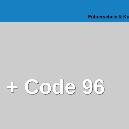
Führerschein & K
n + Code 96