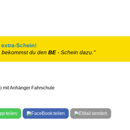
 extra-Schein!
n
bekommst du den
BE
- Schein
dazu."
teilen
teilen
senden