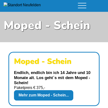
Führerschein & Kurstermine
Deine Vorteile
Moped - Schein
Moped
Team
A - Scheine + Code 111
Kursorte
Service
B - Scheine
Neufelden
Prüfungstermine
BE - Schein + Code 96
Walding
Downloads
C - Schein
Aigen-Schlägl
Kontakt
F - Schein
Moped - Schein
Endlich, endlich bin ich 14 Jahre und 10
Monate alt. Los geht´s mit dem Moped -
Schein!
Paketpreis € 375,-
Mehr zum Moped - Schein...