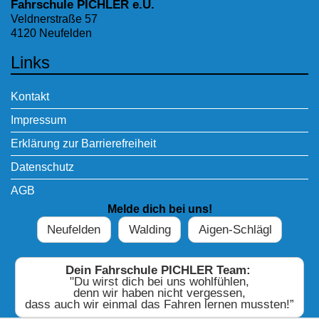
Fahrschule PICHLER e.U.
Veldnerstraße 57
4120 Neufelden
Links
Kontakt
Impressum
Erklärung zur Barrierefreiheit
Datenschutz
AGB
Melde dich bei uns!
Neufelden
Walding
Aigen-Schlägl
Dein Fahrschule PICHLER Team:
"Du wirst dich bei uns wohlfühlen,
denn wir haben nicht vergessen,
dass auch wir einmal das Fahren lernen mussten!”