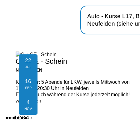
Auto - Kurse
L17
,
B
Neufel­den (siehe u
22
C + CE - Schein
JUL
NEUFELDEN
16
Kursdauer: 5 Abende für LKW, jeweils Mittwoch von
17:30 bis 20:30 Uhr in Neufelden
SEP
Einstieg auch während der Kurse jederzeit möglich!
weiterlesen
4
NOV
‹
1
2
3
4
›