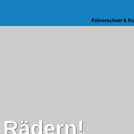
Führerschein & K
f Rädern!