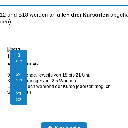
12
und
B18
wer­den an
allen drei Kursorten
abge­hal
nten).
3
B12
AUG
AIGEN-SCHLÄGL
24
9 Kursabende, jeweils von 18 bis 21 Uhr.
Kursdauer insgesamt 2,5 Wochen.
AUG
Einstieg auch während der Kurse jederzeit möglich!
weiterlesen
21
SEP
alle Kurstermine