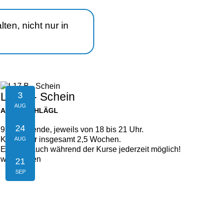
ten, nicht nur in
3
L17 B - Schein
AUG
AIGEN-SCHLÄGL
24
9 Kursabende, jeweils von 18 bis 21 Uhr.
Kursdauer insgesamt 2,5 Wochen.
AUG
Einstieg auch während der Kurse jederzeit möglich!
weiterlesen
21
SEP