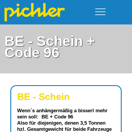
Führerschein & Kurstermine
Deine Vorteile
Moped
BE - Schein +
Team
A - Scheine + Code 111
Kursorte
Code 96
Service
B - Scheine
Neufelden
Prüfungstermine
BE - Schein + Code 96
Walding
Downloads
C - Schein
Aigen-Schlägl
Kontakt
F - Schein
BE - Schein
Wenn´s anhängermäßig a bisserl mehr
sein soll: BE + Code 96
Also für diejenigen, denen 3,5 Ton­nen
hzl. Gesamtgewicht für beide Fahrzeuge