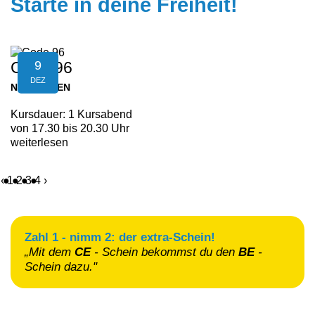
Starte in deine Freiheit!
9
Code 96
DEZ
NEUFELDEN
Kursdauer: 1 Kursabend
von 17.30 bis 20.30 Uhr
weiterlesen
‹
1
2
3
4
›
Zahl 1 - nimm 2: der extra-Schein!
„Mit dem
CE
- Schein
bekommst du den
BE
-
Schein
dazu."