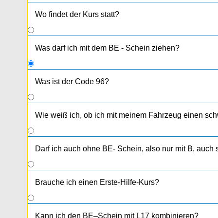
Wo findet der Kurs statt?
Was darf ich mit dem BE - Schein ziehen?
Was ist der Code 96?
Man darf mit Zugfahrzeug und schwerem Anhänger e
erreichen. Fahrstunden und Kurs ist gleich wie bei B
Wie weiß ich, ob ich mit meinem Fahrzeug einen sc
praktische Prüfung.
Darf ich auch ohne BE- Schein, also nur mit B, auc
Brauche ich einen Erste-Hilfe-Kurs?
Kann ich den BE–Schein mit L17 kombinieren?