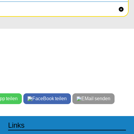

teilen
teilen
senden
Links