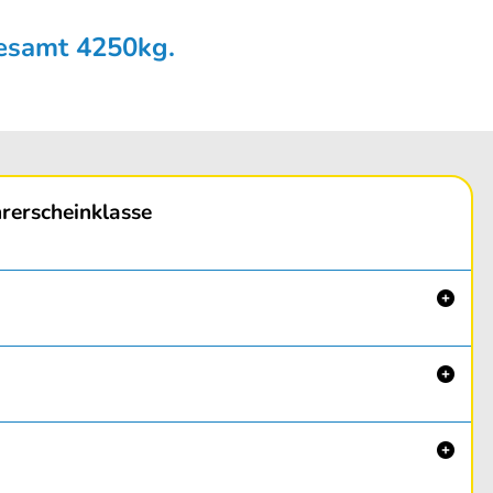
gesamt 4250kg.
rerscheinklasse


