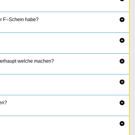
er F–Schein habe?


überhaupt welche machen?


en?

