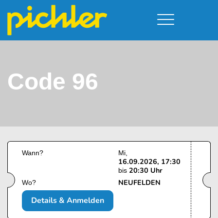
Führerschein & Kurstermine
Deine Vorteile
Moped
Team
Code 96
Kursorte
A - Scheine + Code 111
Service
B - Scheine
Neufelden
Prüfungstermine
BE - Schein + Code 96
Walding
Downloads
C - Schein
Aigen-Schlägl
Kontakt
F - Schein
Wann?
Mi
16.09.2026, 17:30
20:30 Uhr
bis
NEUFELDEN
Wo?
Details & Anmelden