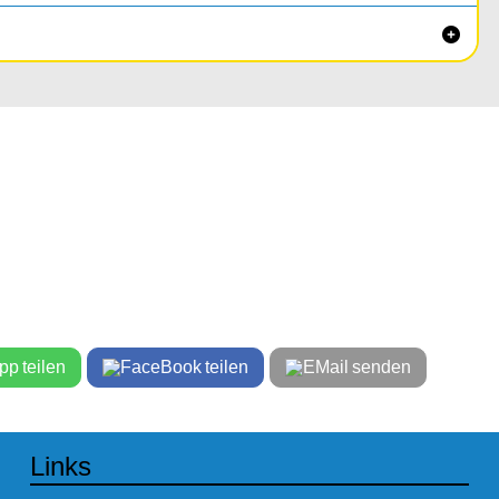

teilen
teilen
senden
Links