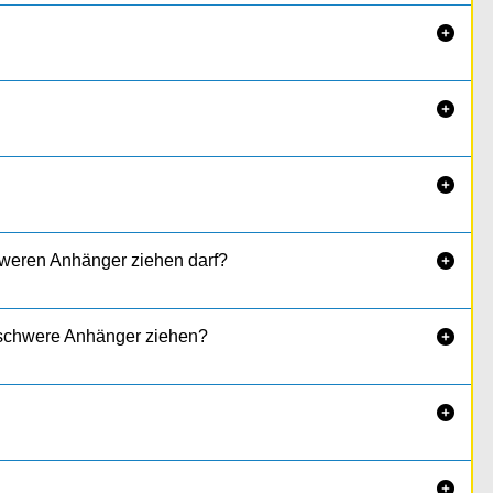

tatt.


hweren Anhänger ziehen darf?

h schwere Anhänger ziehen?


