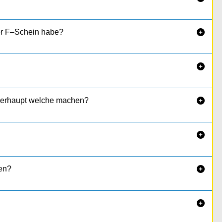
er F–Schein habe?


überhaupt welche machen?


en?

