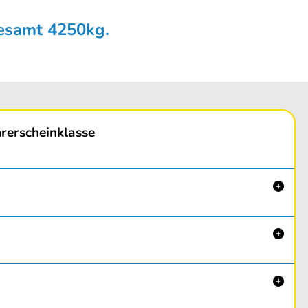
gesamt 4250kg.
rerscheinklasse


