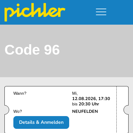
Führerschein & Kurstermine
Deine Vorteile
Moped
Team
Code 96
Kursorte
A - Scheine + Code 111
Service
B - Scheine
Neufelden
Prüfungstermine
BE - Schein + Code 96
Walding
Downloads
C - Schein
Aigen-Schlägl
Kontakt
F - Schein
Wann?
Mi
12.08.2026, 17:30
20:30 Uhr
bis
NEUFELDEN
Wo?
Details & Anmelden