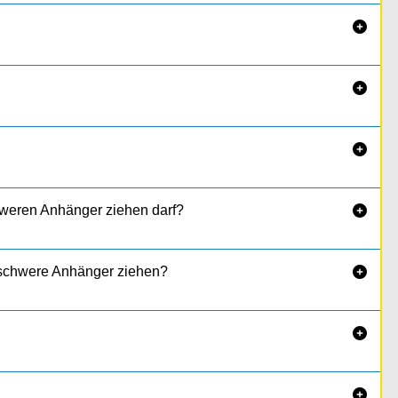



hweren Anhänger ziehen darf?

h schwere Anhänger ziehen?


