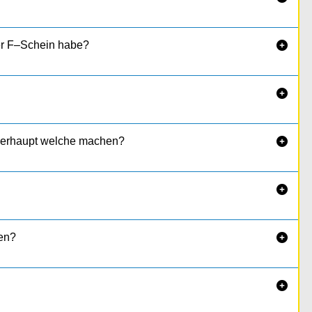
er F–Schein habe?


überhaupt welche machen?

rgeschrieben.

en?

