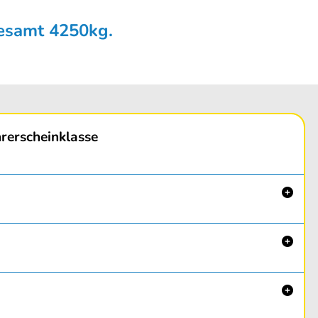
gesamt 4250kg.
rerscheinklasse


