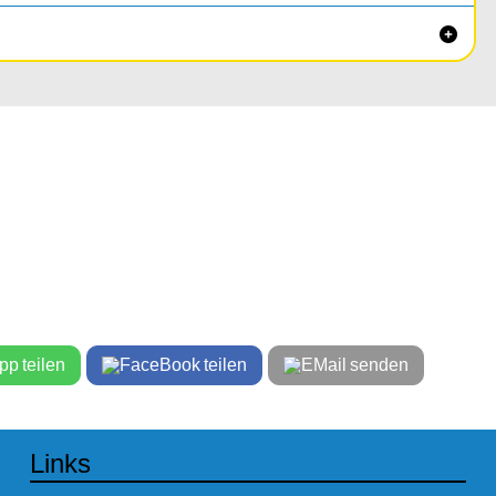

teilen
teilen
senden
Links