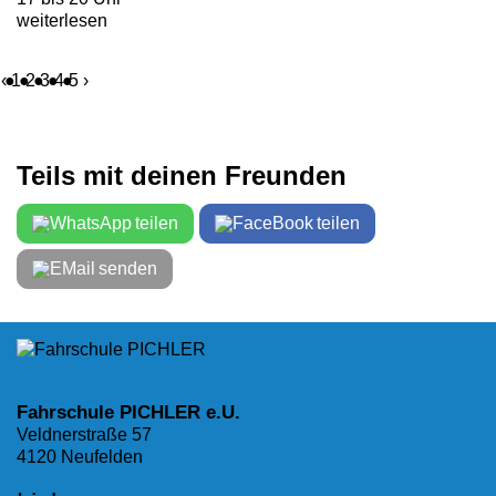
weiterlesen
‹
1
2
3
4
5
›
Teils mit deinen Freunden
teilen
teilen
senden
Fahrschule PICHLER e.U.
Veldnerstraße 57
4120 Neufelden