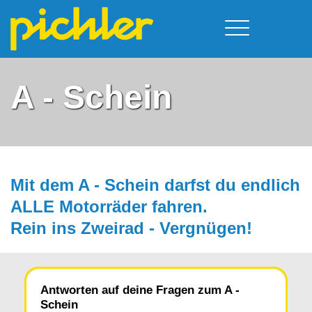
Führerschein & Kurstermine
Deine Vorteile
Moped
A - Schein
Team
A - Scheine + Code 111
Kursorte
Service
B - Scheine
Neufelden
Prüfungstermine
BE - Schein + Code 96
Walding
Downloads
C - Schein
Aigen-Schlägl
Mit dem A - Schein darfst du endlich
Kontakt
F - Schein
ALLE Motorräder fah­ren.
Rein ins Zweirad - Vergnügen!
Antworten auf deine Fragen zum A -
Schein