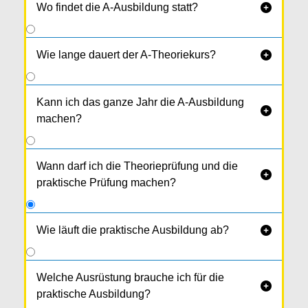
Wo findet die A-Ausbildung statt?

Wie lange dauert der A-Theoriekurs?

Kann ich das ganze Jahr die A-Ausbildung

machen?
Wann darf ich die Theorieprüfung und die

praktische Prüfung machen?
Wie läuft die praktische Ausbildung ab?

Du startest mit der
Grundschulung
in unserem
Ausbildungszentrum in
Neufelden
.
Welche Ausrüstung brauche ich für die

Anschließend gibt es Ausfahrten im
praktische Ausbildung?
wunderschönen Mühl­viertel. In Summe fährst du