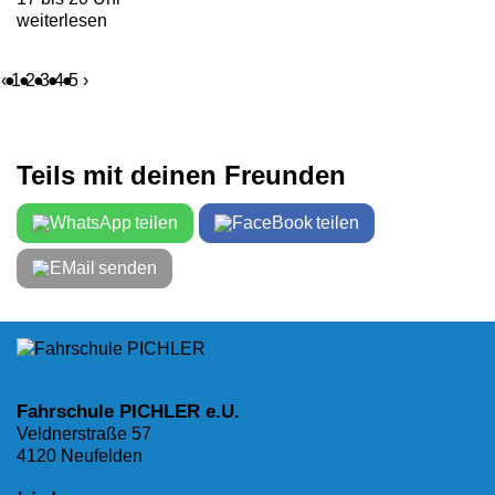
weiterlesen
‹
1
2
3
4
5
›
Teils mit deinen Freunden
teilen
teilen
senden
Fahrschule PICHLER e.U.
Veldnerstraße 57
4120 Neufelden