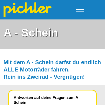
Führerschein & Kurstermine
Deine Vorteile
Moped
A - Schein
Team
A - Scheine + Code 111
Kursorte
Service
B - Scheine
Neufelden
Prüfungstermine
BE - Schein + Code 96
Walding
Downloads
C - Schein
Aigen-Schlägl
Mit dem A - Schein darfst du endlich
Kontakt
F - Schein
ALLE Motorräder fah­ren.
Rein ins Zweirad - Vergnügen!
Antworten auf deine Fragen zum A -
Schein