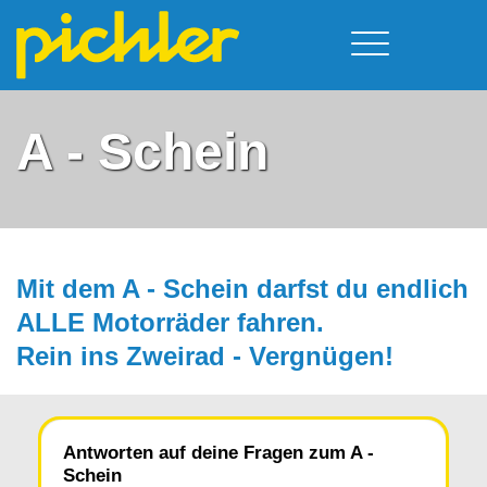
Führerschein & Kurstermine
Deine Vorteile
Moped
A - Schein
Team
A - Scheine + Code 111
Kursorte
Service
B - Scheine
Neufelden
Prüfungstermine
BE - Schein + Code 96
Walding
Downloads
C - Schein
Aigen-Schlägl
Mit dem A - Schein darfst du endlich
Kontakt
F - Schein
ALLE Motorräder fah­ren.
Rein ins Zweirad - Vergnügen!
Antworten auf deine Fragen zum A -
Schein