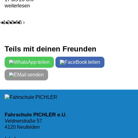
weiterlesen
‹
1
2
3
4
5
›
Teils mit deinen Freunden
teilen
teilen
senden
Fahrschule PICHLER e.U.
Veldnerstraße 57
4120 Neufelden