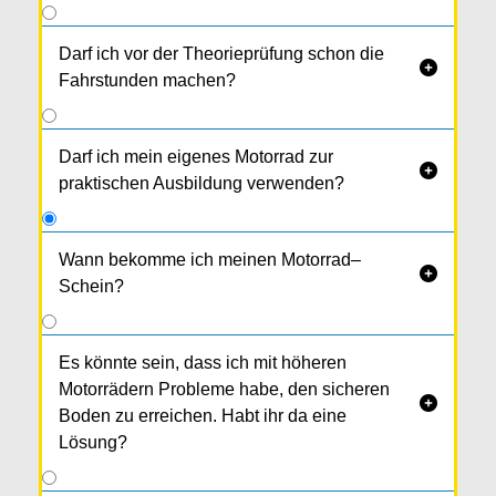
Darf ich vor der Theorieprüfung schon die

Fahrstunden machen?
Darf ich mein eigenes Motorrad zur

praktischen Ausbildung verwenden?
Wann bekomme ich meinen Motorrad–

Schein?
Gleich nach der praktischen Prüfung
bekommst du vom Prüfer den vor­läufigen
Es könnte sein, dass ich mit höheren
Führer­schein. Du zahlst die Prüfgebühr per
Motorrädern Probleme habe, den sicheren

Zahlschein ein und ein paar Tage später wird dir
Boden zu erreichen. Habt ihr da eine
der Scheck­karten-Führerschein von der
Lösung?
Behörde zugeschickt.