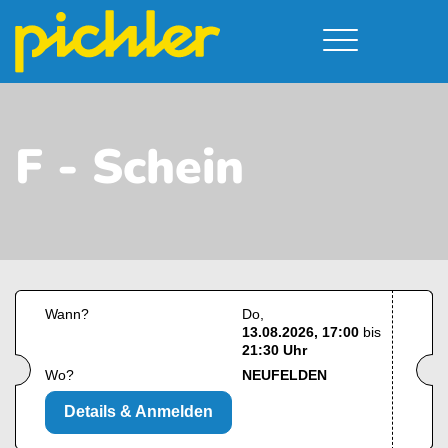
Führerschein & Kurstermine
Deine Vorteile
Moped
Team
F - Schein
A - Scheine + Code 111
Kursorte
Service
B - Scheine
Neufelden
Prüfungstermine
BE - Schein + Code 96
Walding
Downloads
C - Schein
Aigen-Schlägl
Kontakt
F - Schein
Wann?
Do
13.08.2026, 17:00
bis
21:30 Uhr
Wo?
NEUFELDEN
Details & Anmelden