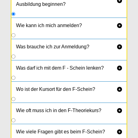

Ausbildung beginnen?
Wie kann ich mich anmelden?

Gleich online
oder in unseren Fahr­schulbüros
Neufelden, Rohrbach und Walding zu unseren
Was brauche ich zur Anmeldung?

Bürozeiten.
Was darf ich mit dem F - Schein lenken?

Wo ist der Kursort für den F-Schein?

Wie oft muss ich in den F-Theoriekurs?

Wie viele Fragen gibt es beim F-Schein?
