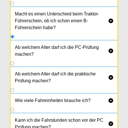
Macht es einen Unterschied beim Traktor-
Führerschein, ob ich schon einen B-

Führerschein habe?
Ab welchem Alter darf ich die PC-Prüfung

machen?
Sobald du den Kurs absolviert und gut gelernt
hast. Dazu musst du noch nicht einmal 16 Jahre
Ab welchem Alter darf ich die praktische

alt sein.
Prüfung machen?
Wie viele Fahreinheiten brauche ich?

Kann ich die Fahrstunden schon vor der PC

Prüfung machen?