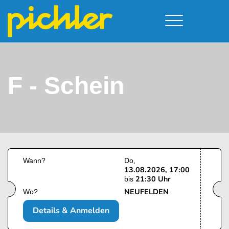
Führerschein & Kurstermine
Deine Vorteile
Moped
Team
F - Schein
Kursorte
A - Scheine + Code 111
Service
B - Scheine
Neufelden
Prüfungstermine
BE - Schein + Code 96
Walding
Downloads
C - Schein
Aigen-Schlägl
Kontakt
F - Schein
Wann?
Do
13.08.2026, 17:00
21:30 Uhr
bis
NEUFELDEN
Wo?
Details & Anmelden