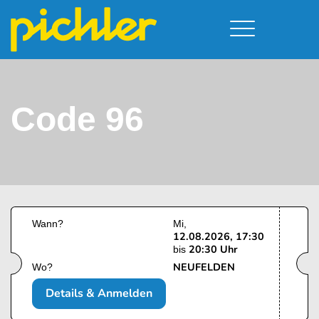
Führerschein & Kurstermine
Deine Vorteile
Moped
Team
Code 96
Kursorte
A - Scheine + Code 111
Service
B - Scheine
Neufelden
Prüfungstermine
BE - Schein + Code 96
Walding
Downloads
C - Schein
Aigen-Schlägl
Kontakt
F - Schein
Wann?
Mi
12.08.2026, 17:30
20:30 Uhr
bis
NEUFELDEN
Wo?
Details & Anmelden