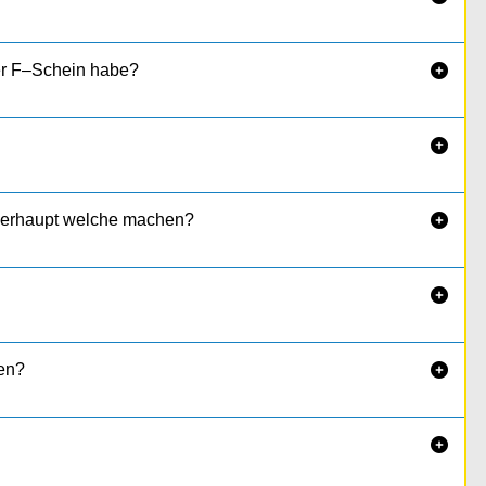
er F–Schein habe?


überhaupt welche machen?


en?

