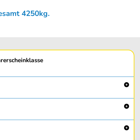
gesamt 4250kg.
rerscheinklasse


lden, Rohrbach und Walding zu unseren Bürozeiten.
