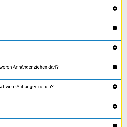



hweren Anhänger ziehen darf?

h schwere Anhänger ziehen?


