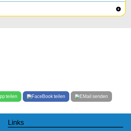

teilen
teilen
senden
Links