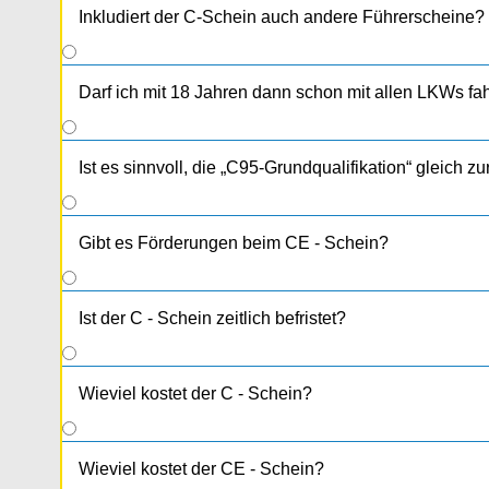
LKW alleine: 12C
Inkludiert der C-Schein auch andere Führerscheine?
LKW + Anhänger: 10C + 4CE
Wenn du den B - Schein schon in der Tasche hast 
LKW alleine: 8C
Darf ich mit 18 Jahren dann schon mit allen LKWs fa
LKW + Anhänger: 6C + 4CE
Ist es sinnvoll, die „C95-Grundqualifikation“ gleich
Gibt es Förderungen beim CE - Schein?
Ist der C - Schein zeitlich befristet?
Wieviel kostet der C - Schein?
Wieviel kostet der CE - Schein?