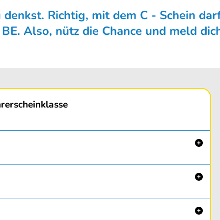
denk­st. Richtig, mit dem C - Schein dar
n
BE
. Also, nütz die Chance und meld dic
rerscheinklasse


