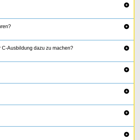

(Ausdehnung):
hren?

 zur C-Ausbildung dazu zu machen?




