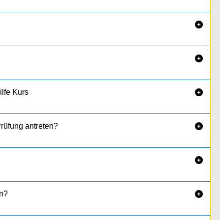


ilfe Kurs

Prüfung antreten?


n?
