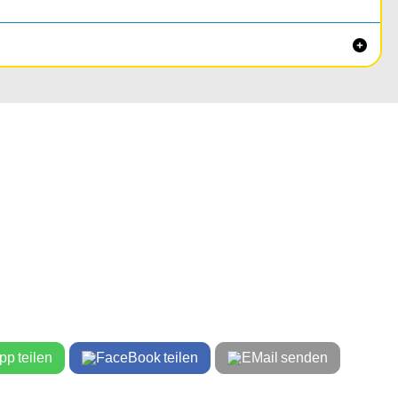

teilen
teilen
senden