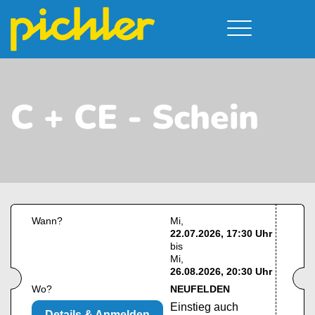
Führerschein & Kurstermine
Deine Vorteile
Moped
Team
C + CE - Schein
A - Scheine + Code 111
Kursorte
Service
B - Scheine
Neufelden
Prüfungstermine
BE - Schein + Code 96
Walding
Downloads
C - Schein
Aigen-Schlägl
Kontakt
F - Schein
Wann?
Mi
22.07.2026, 17:30 Uhr
bis
Mi
26.08.2026, 20:30 Uhr
Wo?
NEUFELDEN
Einstieg auch
Details & Anmelden