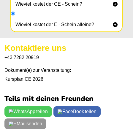
Wieviel kostet der CE - Schein?

Wieviel kostet der E - Schein alleine?

Wenn du den C - Schein schon besitzt,
bekommst du die Anhänger - Ausbildung mit
Kontaktiere uns
Theoriekurs + 6 Fahrstunden, sowie der
praktischen Prüfung um
nur 1.425,-
/ die
+43 7282 20919
Ausbildung mit Theoriekurs + 4 gesetzlichen
Mindestfahrstunden, sowie der praktischen
Dokument(e) zur Veranstaltung:
Prüfung um
nur 1.105,-
Kursplan CE 2026
Lernunterlagen + behördliche Kosten sind nicht
inkludiert.
Teils mit deinen Freunden
teilen
teilen
senden