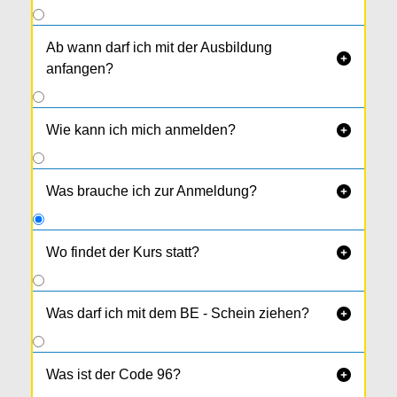
Ab wann darf ich mit der Ausbildung

anfangen?
Wie kann ich mich anmelden?

Was brauche ich zur Anmeldung?

Wo findet der Kurs statt?

Der BE-Spezialkurs (1 Kurstag) findet in
Neufelden
statt.
Was darf ich mit dem BE - Schein ziehen?

Was ist der Code 96?
