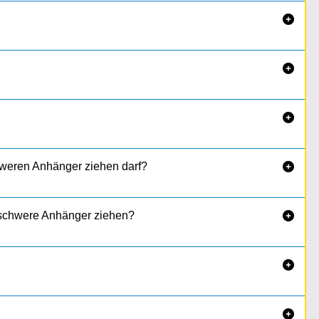



hweren Anhänger ziehen darf?

h schwere Anhänger ziehen?


