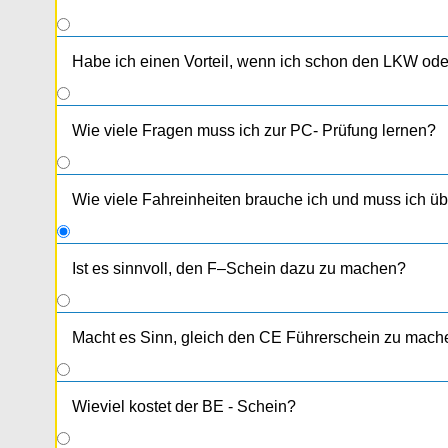
Habe ich einen Vorteil, wenn ich schon den LKW od
Wie viele Fragen muss ich zur PC- Prüfung lernen?
Wie viele Fahreinheiten brauche ich und muss ich 
Ist es sinnvoll, den F–Schein dazu zu machen?
Absolut, wird oft von den Kunden kombiniert, da sic
(behördliche) Kosten sparen kann.
Macht es Sinn, gleich den CE Führerschein zu mach
Wieviel kostet der BE - Schein?