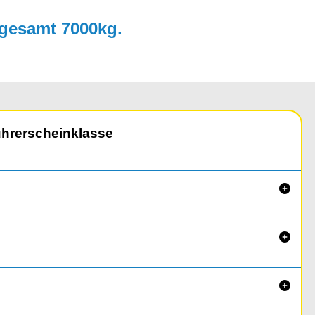
sgesamt 7000kg.
ührerscheinklasse


