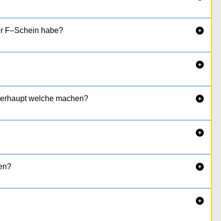
er F–Schein habe?


überhaupt welche machen?


h die Führerscheine sehr gut ergänzen und man sich einige
en?

