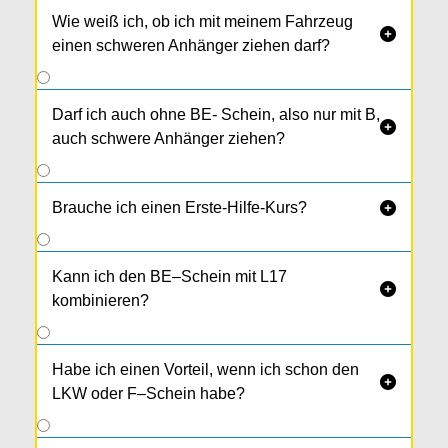
Man darf mit Zugfahrzeug und schwerem
Anhänger ein max. höchstzulässiges
Wie weiß ich, ob ich mit meinem Fahrzeug

Gesamtgewicht von 4.250 kg erreichen.
einen schweren Anhänger ziehen darf?
Fahrstunden und Kurs ist gleich wie bei BE,
man benötigt allerdings weder eine PC- noch
eine praktische Prüfung.
Darf ich auch ohne BE- Schein, also nur mit B,

auch schwere Anhänger ziehen?
Brauche ich einen Erste-Hilfe-Kurs?

Kann ich den BE–Schein mit L17

kombinieren?
Habe ich einen Vorteil, wenn ich schon den

LKW oder F–Schein habe?