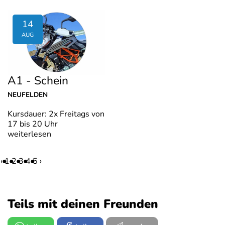
14
AUG
A1 - Schein
NEUFELDEN
Kursdauer: 2x Freitags von
17 bis 20 Uhr
weiterlesen
‹
1
2
3
4
5
›
Teils mit deinen Freunden