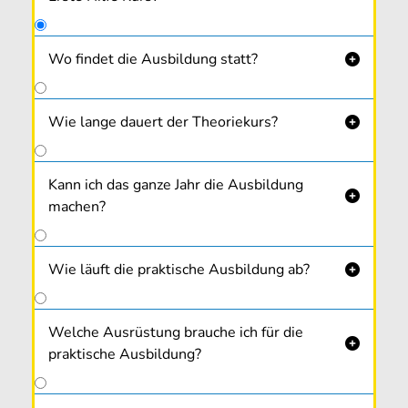
Wo findet die Ausbildung statt?

Theorie, Praxis und die Prüfungen in unserem
einzigartigen Ausbildungs­zentrum in
Wie lange dauert der Theoriekurs?

Neufelden
. Dieses liegt direkt an der B 127
und ist von allen Seiten leicht erreichbar.
Kann ich das ganze Jahr die Ausbildung

machen?
Wie läuft die praktische Ausbildung ab?

Welche Ausrüstung brauche ich für die

praktische Ausbildung?