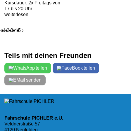
Kursdauer: 2x Freitags von
17 bis 20 Uhr
weiterlesen
‹
1
2
3
4
5
›
Teils mit deinen Freunden
teilen
teilen
senden
Fahrschule PICHLER e.U.
Veldnerstraße 57
4120 Neufelden