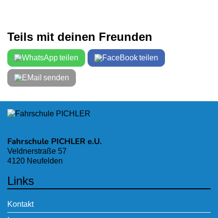
Teils mit deinen Freunden
teilen
teilen
senden
Fahrschule PICHLER e.U.
Veldnerstraße 57
4120 Neufelden
Links
Kontakt