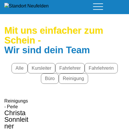
Führerschein & Kurstermine
Deine Vorteile
Moped
Mit uns einfacher zum
Team
Kursorte
A - Scheine + Code 111
Schein -
Service
B - Scheine
Neufelden
Wir sind dein Team
Prüfungstermine
BE - Schein + Code 96
Walding
Downloads
C - Schein
Aigen-Schlägl
Kontakt
F - Schein
Alle
Kursleiter
Fahrlehrer
Fahrlehrerin
Büro
Reinigung
Reinigungs
- Perle
Christa
Sonnleit
ner