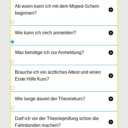
Ab wann kann ich mit dem Moped-Schein

beginnen?
Wie kann ich mich anmelden?

Was benötige ich zur Anmeldung?

Du brauchst:
deinen Reisepass oder Personal­ausweis
Brauche ich ein ärztliches Attest und einen

1 Passfotos (kein Klebefoto)
Erste Hilfe Kurs?
Elternbestätigung
Wie lange dauert der Theoriekurs?

Darf ich vor der Theorieprüfung schon die

Fahrstunden machen?