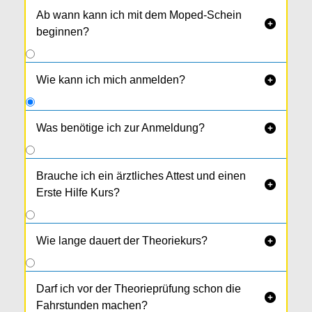
Ab wann kann ich mit dem Moped-Schein

beginnen?
Wie kann ich mich anmelden?

Was benötige ich zur Anmeldung?

Du brauchst:
deinen Reisepass oder Personal­ausweis
Brauche ich ein ärztliches Attest und einen

1 Passfotos (kein Klebefoto)
Erste Hilfe Kurs?
Elternbestätigung
Wie lange dauert der Theoriekurs?

Darf ich vor der Theorieprüfung schon die

Fahrstunden machen?