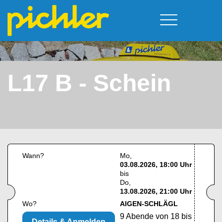
Führerschein & Kurstermine
Deine Vorteile
Moped
Team
L17 B - Schein
A - Scheine + Code 111
Kursorte
Service
B - Scheine
Neufelden
Prüfungstermine
BE - Schein + Code 96
Walding
Downloads
C - Schein
Aigen-Schlägl
Kontakt
F - Schein
Wann?
Mo
03.08.2026, 18:00 Uhr
bis
Do
13.08.2026, 21:00 Uhr
Wo?
AIGEN-SCHLÄGL
9 Abende von 18 bis
Details & Anmelden