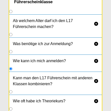
Führerscheinklasse
Ab welchem Alter darf ich den L17

Führerschein machen?
Was benötige ich zur Anmeldung?

Wie kann ich mich anmelden?

Kann man den L17 Führerschein mit anderen

Klassen kombinieren?
Eine sinnvolle Kombination zu L17 ist der
A1 -
Führerschein
und der
F - Führerschein
.
Wie oft habe ich Theoriekurs?
