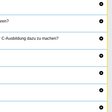

hren?

 zur C-Ausbildung dazu zu machen?




