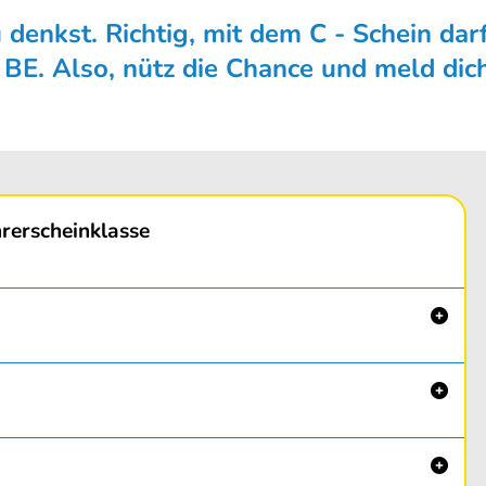
denk­st. Richtig, mit dem C - Schein dar
n
BE
. Also, nütz die Chance und meld dic
rerscheinklasse


