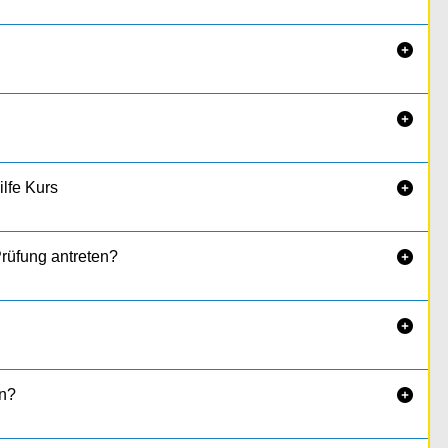


ilfe Kurs

Prüfung antreten?


n?
