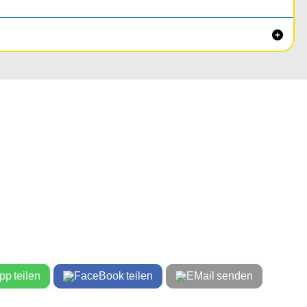

teilen
teilen
senden