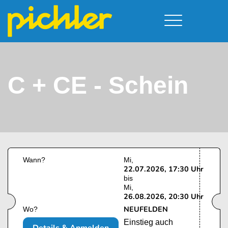
Führerschein & Kurstermine
Deine Vorteile
Moped
Team
C + CE - Schein
Kursorte
A - Scheine + Code 111
Service
B - Scheine
Neufelden
Prüfungstermine
BE - Schein + Code 96
Walding
Downloads
C - Schein
Aigen-Schlägl
Kontakt
F - Schein
Wann?
Mi
22.07.2026, 17:30 Uhr
bis
Mi
26.08.2026, 20:30 Uhr
NEUFELDEN
Wo?
Einstieg auch