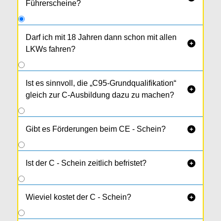
Führerscheine?
Darf ich mit 18 Jahren dann schon mit allen

LKWs fahren?
Bis zum 21. Geburtstag darfst du nur LKWs bis
7,5 t lenken, danach alle. Kombinierst du die
Ist es sinnvoll, die „C95-Grundqualifikation“

Klasse C mit der „Berufsfahrer-
gleich zur C-Ausbildung dazu zu machen?
Grundqualifikation C95“ kannst du auch schon
mit 18 alle LKWs lenken.
Gibt es Förderungen beim CE - Schein?

Ist der C - Schein zeitlich befristet?

Wieviel kostet der C - Schein?
