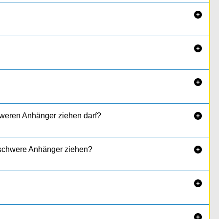



hweren Anhänger ziehen darf?

h schwere Anhänger ziehen?


