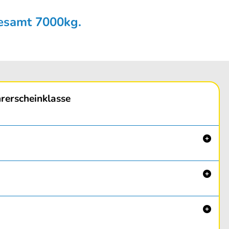
gesamt 7000kg.
rerscheinklasse


