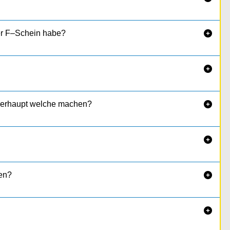
er F–Schein habe?


überhaupt welche machen?


en?

