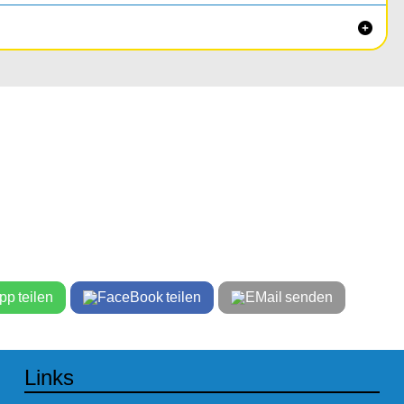

nur 595,-
s + 4 gesetzlichen Fahrstunden bekommst du um
iert.
teilen
teilen
senden
Links