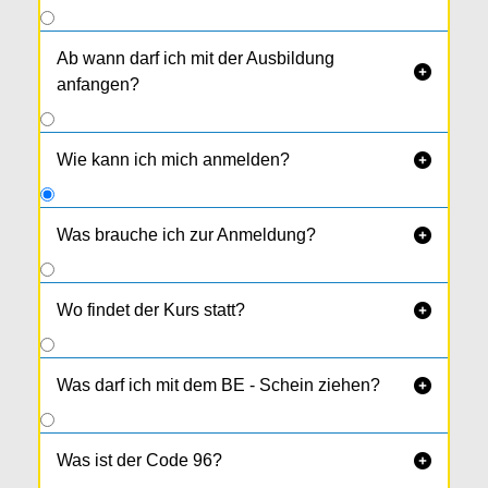
Ab wann darf ich mit der Ausbildung

anfangen?
Wie kann ich mich anmelden?

Was brauche ich zur Anmeldung?

amtl. Lichtbildausweis
1 Passfoto
Wo findet der Kurs statt?

Ärztliches Attest (außer du hast schon
mind. 3 Jahre den F-Schein)
Was darf ich mit dem BE - Schein ziehen?

Was ist der Code 96?
