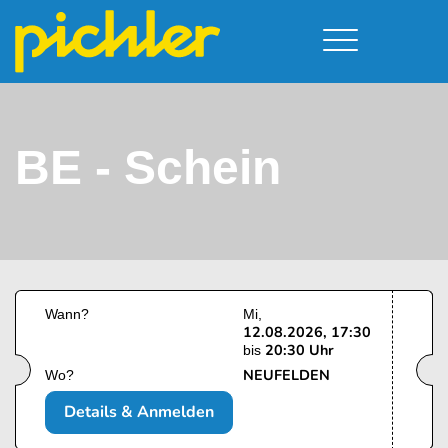
Führerschein & Kurstermine
Deine Vorteile
Moped
Team
BE - Schein
Kursorte
A - Scheine + Code 111
Service
B - Scheine
Neufelden
Prüfungstermine
BE - Schein + Code 96
Walding
Downloads
C - Schein
Aigen-Schlägl
Kontakt
F - Schein
Wann?
Mi
12.08.2026, 17:30
20:30 Uhr
bis
NEUFELDEN
Wo?
Details & Anmelden