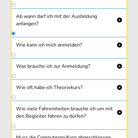
Ab wann darf ich mit der Ausbildung

anfangen?
Wie kann ich mich anmelden?

Gleich online
oder in unseren Fahr­schulbüros
Neufelden, Rohrbach und Walding zu unseren
Was brauche ich zur Anmeldung?

Bürozeiten.
Wie oft habe ich Theoriekurs?

Wie viele Fahreinheiten brauche ich um mit

den Begleiter fahren zu dürfen?
Muss die Computerprüfung abgeschlossen