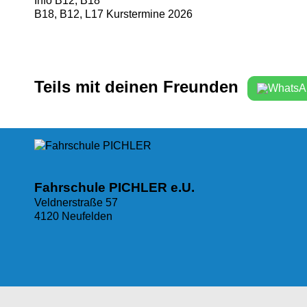
Info B12, B18
B18, B12, L17 Kurstermine 2026
Teils mit deinen Freunden
Fahrschule PICHLER e.U.
Veldnerstraße 57
4120 Neufelden