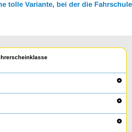
e tolle Vari­ante, bei der die Fahrschu
ührerscheinklasse


