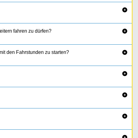

eitern fahren zu dürfen?

deine Begleiter eingeschult. Ein paar Tage später
rfst schon loslegen.
it den Fahrstunden zu starten?




