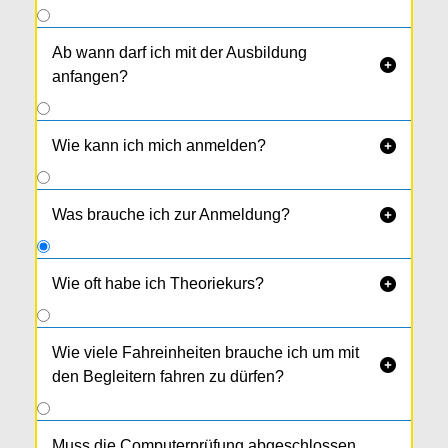
Ab wann darf ich mit der Ausbildung

anfangen?
Wie kann ich mich anmelden?

Was brauche ich zur Anmeldung?

Wie oft habe ich Theoriekurs?

Es sind 9 Abende von 18 bis 21 Uhr (= 9
Module).
Wie viele Fahreinheiten brauche ich um mit

den Begleitern fahren zu dürfen?
Muss die Computerprüfung abgeschlossen