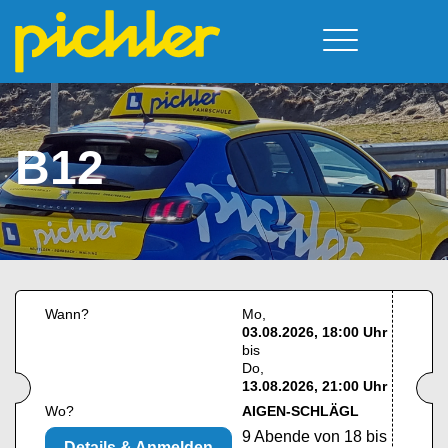
Führerschein & Kurstermine
Deine Vorteile
Moped
Team
B12
A - Scheine + Code 111
Kursorte
Service
B - Scheine
Neufelden
Prüfungstermine
BE - Schein + Code 96
Walding
Downloads
C - Schein
Aigen-Schlägl
Kontakt
F - Schein
Wann?
Mo
03.08.2026, 18:00 Uhr
bis
Do
13.08.2026, 21:00 Uhr
Wo?
AIGEN-SCHLÄGL
9 Abende von 18 bis
Details & Anmelden