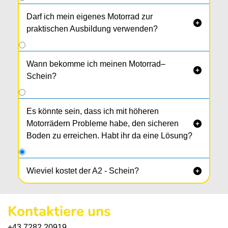
Darf ich mein eigenes Motorrad zur

praktischen Ausbildung verwenden?
Wann bekomme ich meinen Motorrad–

Schein?
Es könnte sein, dass ich mit höheren
Motorrädern Probleme habe, den sicheren

Boden zu erreichen. Habt ihr da eine Lösung?
Wieviel kostet der A2 - Schein?

Wenn du schon glücklicher B - Schein Besitzer
bist, kostet dich der A2 - Schein mit Theoriekurs,
Kontaktiere uns
nur
14 Fahrstunden + praktischer Prüfung
1.489,-
+43 7282 20919