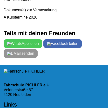
Innerhalb eines Jahres nach bestandener
Prüfung, ist noch eine Perfektionsfahrt (169,-) zu
Dokument(e) zur Veranstaltung:
absolvieren.
A Kurstermine 2026
Lernunterlagen + behördliche Kosten sind nicht
inkludiert.
Teils mit deinen Freunden
teilen
teilen
senden
Fahrschule PICHLER e.U.
Veldnerstraße 57
4120 Neufelden
Links