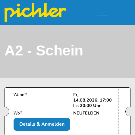
Führerschein & Kurstermine
Deine Vorteile
Moped
Team
A2 - Schein
Kursorte
A - Scheine + Code 111
Service
B - Scheine
Neufelden
Prüfungstermine
BE - Schein + Code 96
Walding
Downloads
C - Schein
Aigen-Schlägl
Kontakt
F - Schein
Wann?
Fr
14.08.2026, 17:00
20:00 Uhr
bis
NEUFELDEN
Wo?
Details & Anmelden