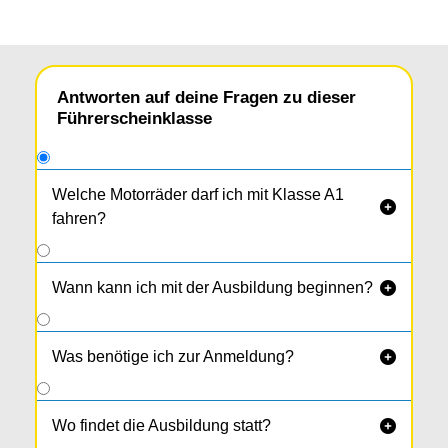
Antworten auf deine Fragen zu dieser
Führerscheinklasse
Welche Motorräder darf ich mit Klasse A1

fahren?
Motorräder mit max. 125ccm und 11 KW (=15
PS). Leistungsgewicht max. 0,1 KW pro kg
Wann kann ich mit der Ausbildung beginnen?

Eigengewicht
Was benötige ich zur Anmeldung?

Wo findet die Ausbildung statt?
