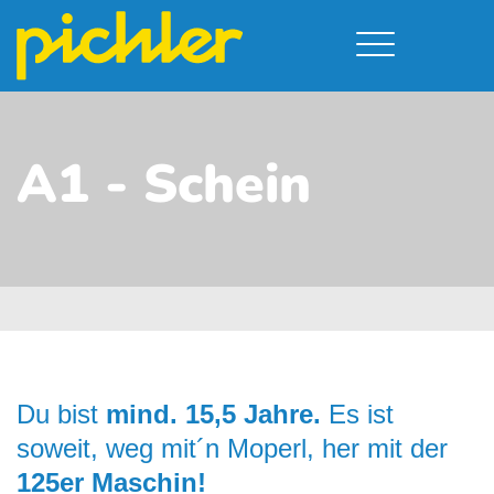
Führerschein & Kurstermine
Deine Vorteile
Moped
Team
A1 - Schein
A - Scheine + Code 111
Kursorte
Service
B - Scheine
Neufelden
Prüfungstermine
BE - Schein + Code 96
Walding
Downloads
C - Schein
Aigen-Schlägl
Kontakt
F - Schein
Du bist
mind. 15,5 Jahre.
Es ist
soweit, weg mit´n Moperl, her mit der
125er Maschin!