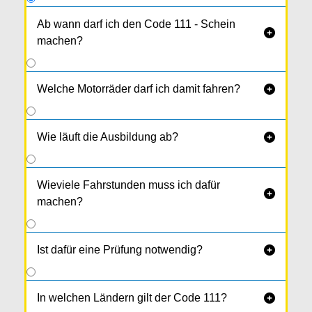
Ab wann darf ich den Code 111 - Schein

machen?
Sobald du den B - Schein länger als 5 Jahre
durchgehend besitzt, steht der Ausbildung nix
Welche Motorräder darf ich damit fahren?

mehr im Wege.
Wie läuft die Ausbildung ab?

Wieviele Fahrstunden muss ich dafür

machen?
Ist dafür eine Prüfung notwendig?

In welchen Ländern gilt der Code 111?
