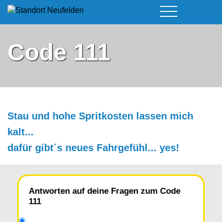
Führerschein & Kurstermine
Deine Vorteile
Moped
Code 111
Team
A - Scheine + Code 111
Kursorte
Service
B - Scheine
Neufelden
Prüfungstermine
BE - Schein + Code 96
Walding
Downloads
C - Schein
Aigen-Schlägl
Kontakt
Stau und hohe Spritkosten lassen mich
F - Schein
kalt...
dafür gibt´s neues Fahrgefühl... yes!
Antworten auf deine Fragen zum Code
111