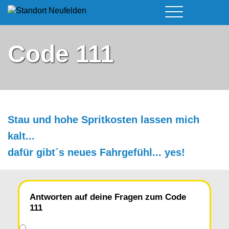
Führerschein & Kurstermine
Deine Vorteile
Moped
Code 111
Team
A - Scheine + Code 111
Kursorte
Service
B - Scheine
Neufelden
Prüfungstermine
BE - Schein + Code 96
Walding
Downloads
C - Schein
Aigen-Schlägl
Kontakt
Stau und hohe Spritkosten lassen mich
F - Schein
kalt...
dafür gibt´s neues Fahrgefühl... yes!
Antworten auf deine Fragen zum Code
111