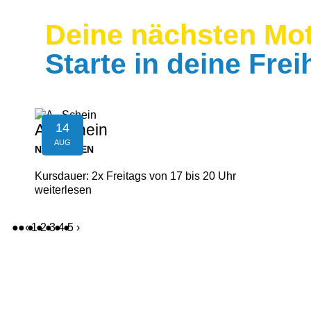
Deine nächsten Mot
Starte in deine Freih
14
A - Schein
AUG
NEUFELDEN
Kursdauer: 2x Freitags von 17 bis 20 Uhr
weiterlesen
‹
1
2
3
4
5
›