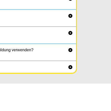


bildung verwenden?

