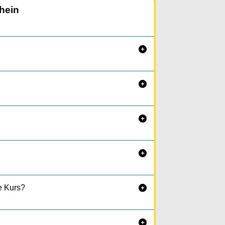
hein




fe Kurs?

