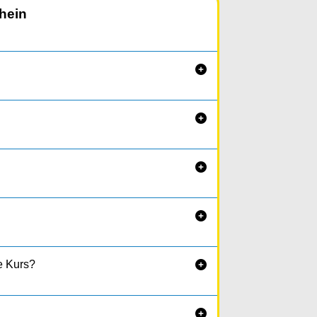
hein




fe Kurs?

