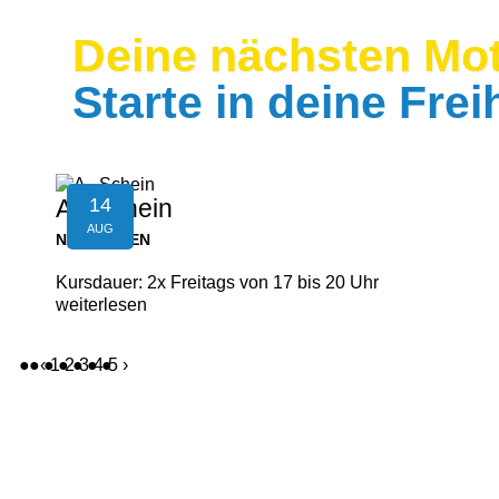
Deine nächsten Mot
Starte in deine Freih
14
A - Schein
AUG
NEUFELDEN
Kursdauer: 2x Freitags von 17 bis 20 Uhr
weiterlesen
‹
1
2
3
4
5
›