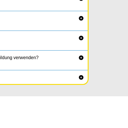


bildung verwenden?

