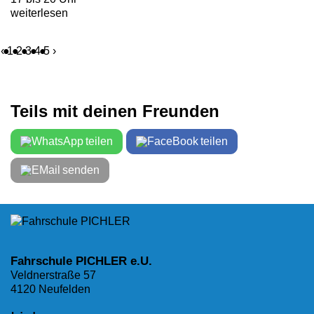
weiterlesen
‹
1
2
3
4
5
›
Teils mit deinen Freunden
teilen
teilen
senden
Fahrschule PICHLER e.U.
Veldnerstraße 57
4120 Neufelden