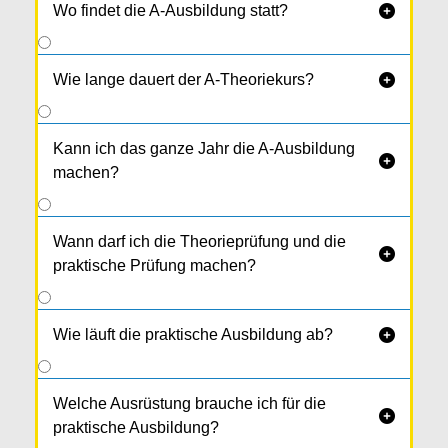
Wo findet die A-Ausbildung statt?

Theorie, Praxis und die Prüfungen in unserem
einzigartigen Ausbil­dungs­zentrum in
Wie lange dauert der A-Theoriekurs?

Neufelden
. Dieses liegt direkt an der B 127 und
ist von allen Seiten leicht erreichbar.
Kann ich das ganze Jahr die A-Ausbildung

machen?
Wann darf ich die Theorieprüfung und die

praktische Prüfung machen?
Wie läuft die praktische Ausbildung ab?

Welche Ausrüstung brauche ich für die

praktische Ausbildung?