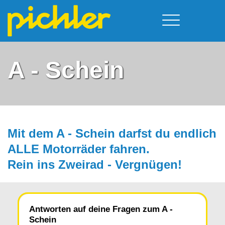
Führerschein & Kurstermine
Deine Vorteile
Moped
A - Schein
Team
A - Scheine + Code 111
Kursorte
Service
B - Scheine
Neufelden
Prüfungstermine
BE - Schein + Code 96
Walding
Downloads
C - Schein
Aigen-Schlägl
Mit dem A - Schein darfst du endlich
Kontakt
F - Schein
ALLE Motorräder fah­ren.
Rein ins Zweirad - Vergnügen!
Antworten auf deine Fragen zum A -
Schein