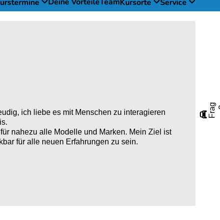
Deine Vorteile
Team
Kurstermine
Kursorte
Service
r
a
g
n
M
e
d
i
c
h
eudig, ich liebe es mit Menschen zu interagieren

s.
für nahezu alle Modelle und Marken. Mein Ziel ist
bar für alle neuen Erfahrungen zu sein.