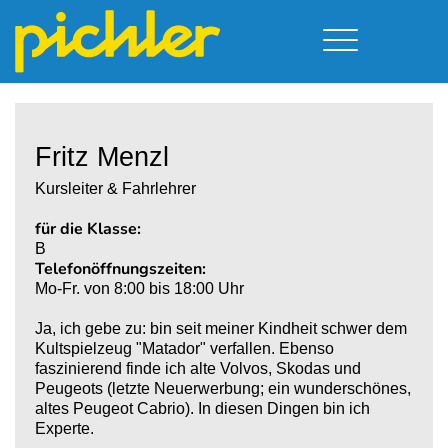
Führerschein & Kurstermine
Deine Vorteile
Moped
Team
Fritz Menzl
Kursorte
A - Scheine + Code 111
Service
B - Scheine
Neufelden
Kursleiter & Fahrlehrer
Prüfungstermine
BE - Schein + Code 96
Walding
für die Klasse:
Downloads
C - Schein
Aigen-Schlägl
B
Kontakt
Telefonöffnungszeiten:
F - Schein
Mo-Fr. von 8:00 bis 18:00 Uhr
Ja, ich gebe zu: bin seit meiner Kindheit schwer dem
Kultspielzeug "Matador" verfallen. Ebenso
faszinierend finde ich alte Volvos, Skodas und
Peugeots (letzte Neuerwerbung; ein wunderschönes,
altes Peugeot Cabrio). In diesen Dingen bin ich
Experte.