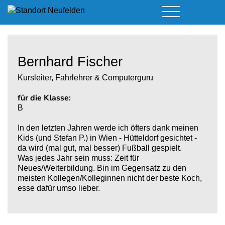
Führerschein & Kurstermine
Deine Vorteile
Moped
Team
Bernhard Fischer
Kursorte
A - Scheine + Code 111
Service
B - Scheine
Neufelden
Kursleiter, Fahrlehrer & Computerguru
Prüfungstermine
BE - Schein + Code 96
Walding
für die Klasse:
Downloads
C - Schein
Aigen-Schlägl
B
Kontakt
F - Schein
In den letzten Jahren werde ich öfters dank meinen
Kids (und Stefan P.) in Wien - Hütteldorf gesichtet -
da wird (mal gut, mal besser) Fußball gespielt.
Was jedes Jahr sein muss: Zeit für
Neues/Weiterbildung. Bin im Gegensatz zu den
meisten Kollegen/Kolleginnen nicht der beste Koch,
esse dafür umso lieber.