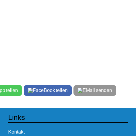
teilen
teilen
senden
Links
Kontakt