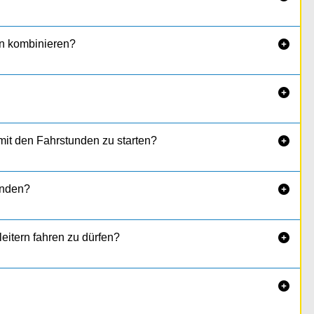
n kombinieren?


it den Fahrstunden zu starten?

enden?

eitern fahren zu dürfen?

