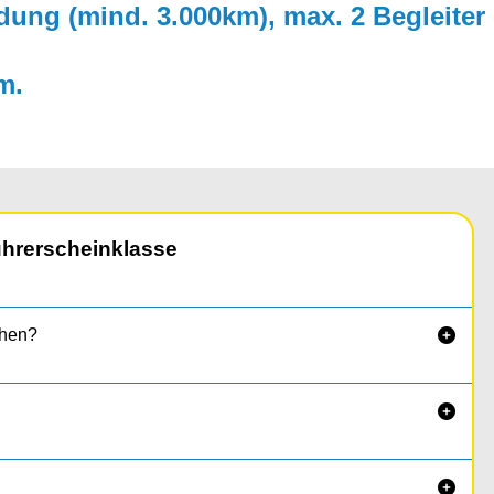
ldung (mind. 3.000km), max. 2 Begleiter 
m.
ührerscheinklasse
chen?


