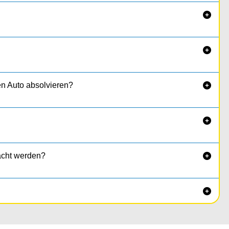


en Auto absolvieren?


acht werden?

