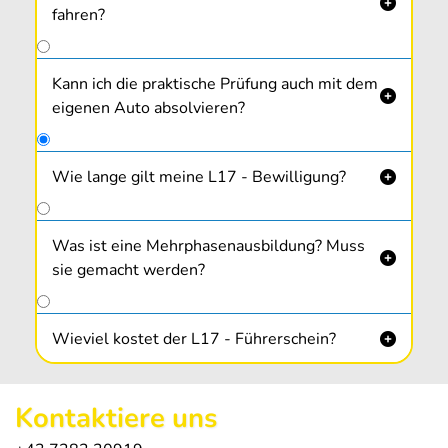

fahren?
Kann ich die praktische Prüfung auch mit dem

eigenen Auto absolvieren?
Wie lange gilt meine L17 - Bewilligung?

Die Bewilligung bekommst du von der Behörde
ausgestellt und gilt
maximal 18 Monate.
Sie
Was ist eine Mehrphasenausbildung? Muss

wird nur
einmalig ausgestellt
und kann somit
sie gemacht werden?
nicht verlängert werden.
Wieviel kostet der L17 - Führerschein?

Kontaktiere uns