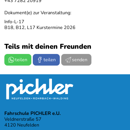
+43 7282 20919
Dokument(e) zur Veranstaltung:
Info-L-17
B18, B12, L17 Kurstermine 2026
Teils mit deinen Freunden
teilen
teilen
senden
Fahrschule PICHLER e.U.
Veldnerstraße 57
4120 Neufelden