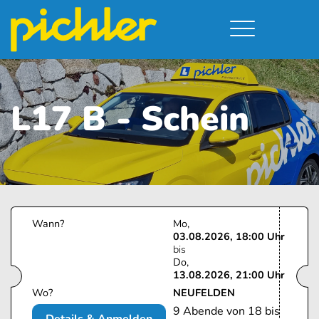
Führerschein & Kurstermine
Deine Vorteile
Moped
Team
L17 B - Schein
A - Scheine + Code 111
Kursorte
Service
B - Scheine
Neufelden
Prüfungstermine
BE - Schein + Code 96
Walding
Downloads
C - Schein
Aigen-Schlägl
Kontakt
F - Schein
Wann?
Mo
03.08.2026, 18:00 Uhr
bis
Do
13.08.2026, 21:00 Uhr
Wo?
NEUFELDEN
9 Abende von 18 bis