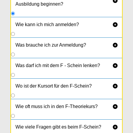

Ausbildung beginnen?
Wie kann ich mich anmelden?

Gleich online
oder in unseren Fahr­schulbüros
Neufelden, Rohrbach und Walding zu unseren
Was brauche ich zur Anmeldung?

Bürozeiten.
Was darf ich mit dem F - Schein lenken?

Wo ist der Kursort für den F-Schein?

Wie oft muss ich in den F-Theoriekurs?

Wie viele Fragen gibt es beim F-Schein?
