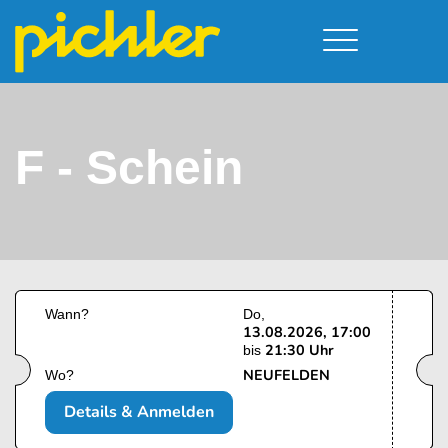
Führerschein & Kurstermine
Deine Vorteile
Moped
Team
F - Schein
Kursorte
A - Scheine + Code 111
Service
B - Scheine
Neufelden
Prüfungstermine
BE - Schein + Code 96
Walding
Downloads
C - Schein
Aigen-Schlägl
Kontakt
F - Schein
Wann?
Do
13.08.2026, 17:00
21:30 Uhr
bis
NEUFELDEN
Wo?
Details & Anmelden