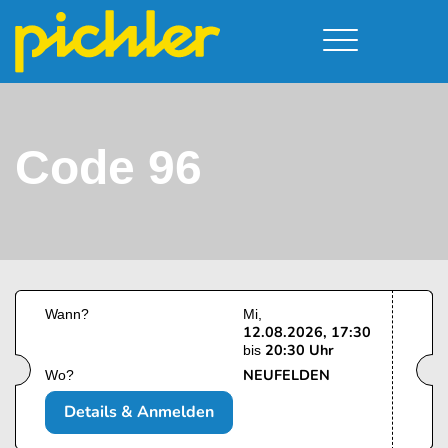
Führerschein & Kurstermine
Deine Vorteile
Moped
Team
Code 96
Kursorte
A - Scheine + Code 111
Service
B - Scheine
Neufelden
Prüfungstermine
BE - Schein + Code 96
Walding
Downloads
C - Schein
Aigen-Schlägl
Kontakt
F - Schein
Wann?
Mi
12.08.2026, 17:30
20:30 Uhr
bis
NEUFELDEN
Wo?
Details & Anmelden